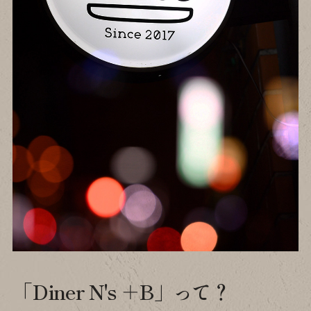
「Diner N's ＋B」って？