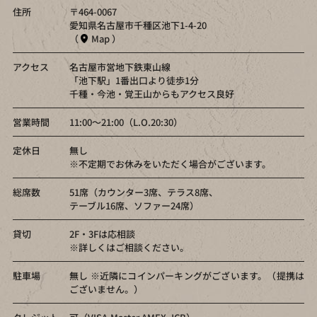
住所
〒464-0067
愛知県名古屋市千種区池下1-4-20
（
Map
）
アクセス
名古屋市営地下鉄東山線
「池下駅」1番出口より徒歩1分
千種・今池・覚王山からもアクセス良好
営業時間
11:00～21:00（L.O.20:30）
定休日
無し
※不定期でお休みをいただく場合がございます。
総席数
51席（カウンター3席、テラス8席、
テーブル16席、ソファー24席）
貸切
2F・3Fは応相談
※詳しくはご相談ください。
駐車場
無し ※近隣にコインパーキングがございます。（提携は
ございません。）